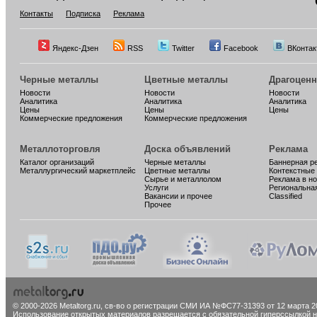
Контакты
Подписка
Реклама
Яндекс-Дзен
RSS
Twitter
Facebook
ВКонтак
Черные металлы
Цветные металлы
Драгоцен
Новости
Новости
Новости
Аналитика
Аналитика
Аналитика
Цены
Цены
Цены
Коммерческие предложения
Коммерческие предложения
Металлоторговля
Доска объявлений
Реклама
Каталог организаций
Черные металлы
Баннерная р
Металлургический маркетплейс
Цветные металлы
Контекстные
Сырье и металлолом
Реклама в н
Услуги
Региональна
Вакансии и прочее
Classified
Прочее
© 2000-2026 Metaltorg.ru,
св-во о регистрации СМИ ИА №ФС77-31393 от 12 марта 20
Использование открытых материалов разрешается с обязательной гиперссылкой на 