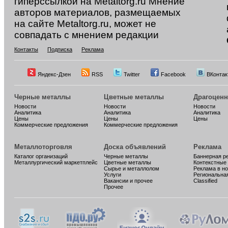
гиперссылкой на Metaltorg.ru Мнение
авторов материалов, размещаемых
на сайте Metaltorg.ru, может не
совпадать с мнением редакции
Контакты
Подписка
Реклама
Яндекс-Дзен
RSS
Twitter
Facebook
ВКонтак
Черные металлы
Цветные металлы
Драгоцен
Новости
Новости
Новости
Аналитика
Аналитика
Аналитика
Цены
Цены
Цены
Коммерческие предложения
Коммерческие предложения
Металлоторговля
Доска объявлений
Реклама
Каталог организаций
Черные металлы
Баннерная р
Металлургический маркетплейс
Цветные металлы
Контекстные
Сырье и металлолом
Реклама в н
Услуги
Региональна
Вакансии и прочее
Classified
Прочее