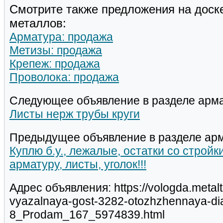
Смотрите также предложения на доск
металлов:
Арматура: продажа
Метизы: продажа
Крепеж: продажа
Проволока: продажа
Следующее объявление в разделе арма
Листы нерж трубы круги
Предыдущее объявление в разделе арм
Куплю б.у., лежалые, остатки со стройк
арматуру, листы, уголок!!!
Адрес объявления: https://vologda.metal
vyazalnaya-gost-3282-otozhzhennaya-di
8_Prodam_167_5974839.html